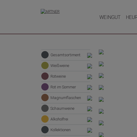
WEINGUT
HEU
Gesamtsortiment
Weißweine
Rotweine
Rot im Sommer
Magnumflaschen
Schaumweine
Alkoholfrei
Kollektionen