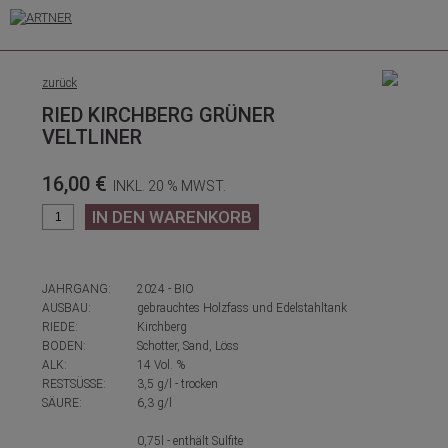
zurück
RIED KIRCHBERG GRÜNER
VELTLINER
16,00 €
INKL. 20 % MWST.
JAHRGANG:
2024 - BIO
AUSBAU:
gebrauchtes Holzfass und Edelstahltank
RIEDE:
Kirchberg
BODEN:
Schotter, Sand, Löss
ALK:
14 Vol. %
RESTSÜSSE:
3,5 g/l - trocken
SÄURE:
6,3 g/l
0,75l - enthält Sulfite