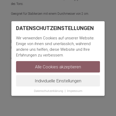
des Tons.
Geeignet für Stabkerzen mit einem Durchmesser von 2 cm.
DATENSCHUTZ­EINSTELLUNGEN
Wir verwenden Cookies auf unserer Website.
NØRDSALON
Einige von ihnen sind unerlässlich, während
nordisches Design in Österreich
andere uns helfen, diese Website und Ihre
Erfahrungen zu verbessern.
www.nordsalon.shop
Alle Cookies akzeptieren
Individuelle Einstellungen
Datenschutzerklärung
|
Impressum