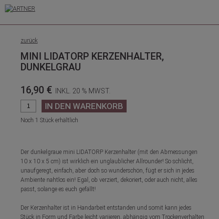
zurück
MINI LIDATORP KERZENHALTER,
DUNKELGRAU
16,90 €
INKL. 20 % MWST.
Noch 1 Stück erhältlich
Der dunkelgraue mini LIDATORP Kerzenhalter (mit den Abmessungen
10 x 10 x 5 cm) ist wirklich ein unglaublicher Allrounder! So schlicht,
unaufgeregt, einfach, aber doch so wunderschön, fügt er sich in jedes
Ambiente nahtlos ein! Egal, ob verziert, dekoriert, oder auch nicht, alles
passt, solange es euch gefällt!
Der Kerzenhalter ist in Handarbeit entstanden und somit kann jedes
Stück in Form und Farbe leicht variieren, abhängig vom Trockenverhalten