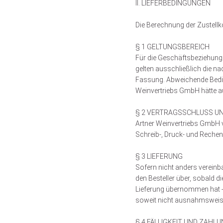
II. LIEFERBEDINGUNGEN
Die Berechnung der Zustellk
§ 1 GELTUNGSBEREICH
Für die Geschäftsbeziehung 
gelten ausschließlich die n
Fassung. Abweichende Beding
Weinvertriebs GmbH hätte au
§ 2 VERTRAGSSCHLUSS U
Artner Weinvertriebs GmbH v
Schreib-, Druck- und Rechenf
§ 3 LIEFERUNG
Sofern nicht anders vereinba
den Besteller über, sobald d
Lieferung übernommen hat - u
soweit nicht ausnahmsweise 
§ 4 FÄLLIGKEIT UND ZAHL