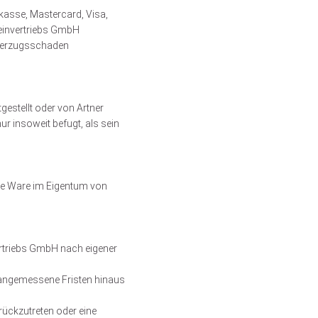
skasse, Mastercard, Visa,
Weinvertriebs GmbH
 Verzugsschaden
gestellt oder von Artner
 insoweit befugt, als sein
rte Ware im Eigentum von
ertriebs GmbH nach eigener
r angemessene Fristen hinaus
urückzutreten oder eine