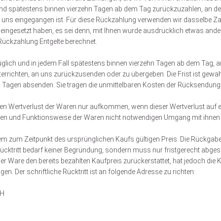
und spätestens binnen vierzehn Tagen ab dem Tag zurückzuzahlen, an dem
i uns eingegangen ist. Für diese Rückzahlung verwenden wir dasselbe Zah
ingesetzt haben, es sei denn, mit Ihnen wurde ausdrücklich etwas andere
Rückzahlung Entgelte berechnet.
glich und in jedem Fall spätestens binnen vierzehn Tagen ab dem Tag, 
terrichten, an uns zurückzusenden oder zu übergeben. Die Frist ist gewah
hn Tagen absenden. Sie tragen die unmittelbaren Kosten der Rücksendung
en Wertverlust der Waren nur aufkommen, wenn dieser Wertverlust auf e
ten und Funktionsweise der Waren nicht notwendigen Umgang mit ihnen 
m zum Zeitpunkt des ursprünglichen Kaufs gültigen Preis. Die Rückgabe
ücktritt bedarf keiner Begründung, sondern muss nur fristgerecht abgese
r Ware den bereits bezahlten Kaufpreis zurückerstattet, hat jedoch di
gen. Der schriftliche Rücktritt ist an folgende Adresse zu richten:
bH