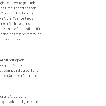
gibt, sind weitergehende
iebs GmbH haftet deshalb
r Weinvertriebs GmbH nicht
n Artner Weinvertriebs
mern, Vertretern und
zt, ist die Ersatzpflicht für
eistungsfrist beträgt zwölf
rüche auf Ersatz von
ie Ausführung von
itung und Nutzung
lt, somit sind persönliche
der persönlichen Daten des
für alle Ansprüche im
tigt, auch am allgemeinen