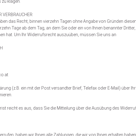
 zu klagen.
ÜR VERBRAUCHER
en das Recht, binnen vierzehn Tagen ohne Angabe von Gründen diesen 
erzehn Tage ab dem Tag, an dem Sie oder ein von Ihnen benannter Dritter, d
en hat. Um Ihr Widerrufsrecht auszuüben, müssen Sie uns an
bH
co.at
lärung (z.B. ein mit der Post versandter Brief, Telefax oder E-Mail) über I
mieren.
st reicht es aus, dass Sie die Mitteilung über die Ausübung des Widerru
rrufen, haben wir Ihnen alle Zahlungen, die wir von Ihnen erhalten haben,