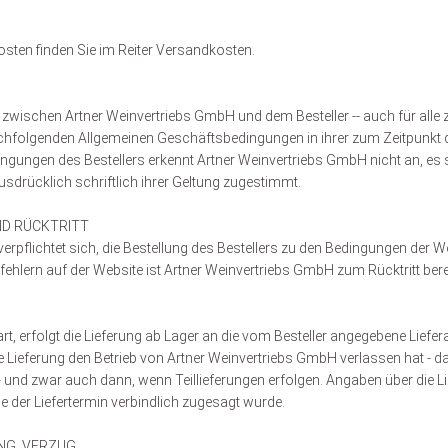
osten finden Sie im Reiter Versandkosten.
zwischen Artner Weinvertriebs GmbH und dem Besteller -- auch für alle 
achfolgenden Allgemeinen Geschäftsbedingungen in ihrer zum Zeitpunkt d
ungen des Bestellers erkennt Artner Weinvertriebs GmbH nicht an, es s
sdrücklich schriftlich ihrer Geltung zugestimmt.
ND RÜCKTRITT
erpflichtet sich, die Bestellung des Bestellers zu den Bedingungen der 
ehlern auf der Website ist Artner Weinvertriebs GmbH zum Rücktritt bere
rt, erfolgt die Lieferung ab Lager an die vom Besteller angegebene Liefer
ie Lieferung den Betrieb von Artner Weinvertriebs GmbH verlassen hat - d
nd zwar auch dann, wenn Teillieferungen erfolgen. Angaben über die Lief
der Liefertermin verbindlich zugesagt wurde.
UNG, VERZUG