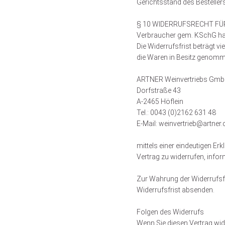
Gerichtsstand des Bestellers
§ 10 WIDERRUFSRECHT F
Verbraucher gem. KSchG hab
Die Widerrufsfrist beträgt vi
die Waren in Besitz genomm
ARTNER Weinvertriebs Gm
Dorfstraße 43
A-2465 Höflein
Tel.: 0043 (0)2162 631 48
E-Mail: weinvertrieb@artner.
mittels einer eindeutigen Erk
Vertrag zu widerrufen, infor
Zur Wahrung der Widerrufsfri
Widerrufsfrist absenden.
Folgen des Widerrufs
Wenn Sie diesen Vertrag wide