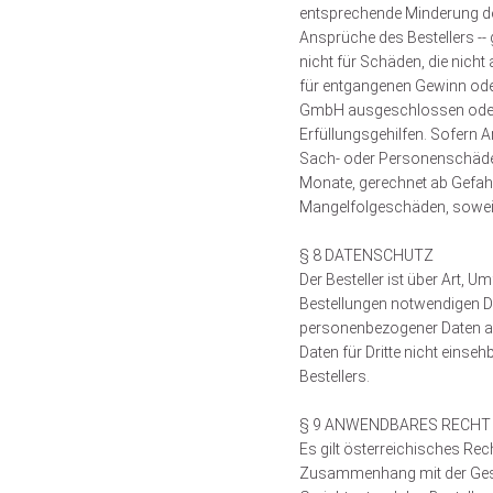
entsprechende Minderung des
Ansprüche des Bestellers --
nicht für Schäden, die nich
für entgangenen Gewinn ode
GmbH ausgeschlossen oder be
Erfüllungsgehilfen. Sofern Ar
Sach- oder Personenschäden
Monate, gerechnet ab Gefahre
Mangelfolgeschäden, soweit
§ 8 DATENSCHUTZ
Der Besteller ist über Art,
Bestellungen notwendigen Da
personenbezogener Daten aus
Daten für Dritte nicht einse
Bestellers.
§ 9 ANWENDBARES RECHT
Es gilt österreichisches Re
Zusammenhang mit der Gesch