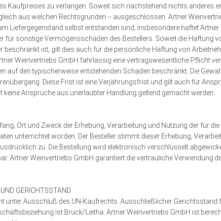
 Kaufpreises zu verlangen. Soweit sich nachstehend nichts anderes er
 gleich aus welchen Rechtsgründen -- ausgeschlossen. Artner Weinvertr
t am Liefergegenstand selbst entstanden sind; insbesondere haftet Artne
r für sonstige Vermögensschäden des Bestellers. Soweit die Haftung vo
schränkt ist, gilt dies auch für die persönliche Haftung von Arbeitneh
tner Weinvertriebs GmbH fahrlässig eine vertragswesentliche Pflicht verlet
 auf den typischerweise entstehenden Schaden beschränkt. Die Gewährl
nübergang. Diese Frist ist eine Verjährungsfrist und gilt auch für Ansp
 keine Ansprüche aus unerlaubter Handlung geltend gemacht werden.
 Umfang, Ort und Zweck der Erhebung, Verarbeitung und Nutzung der für d
ten unterrichtet worden. Der Besteller stimmt dieser Erhebung, Verarbe
drücklich zu. Die Bestellung wird elektronisch verschlüsselt abgewicke
hbar. Artner Weinvertriebs GmbH garantiert die vertrauliche Verwendung 
 UND GERICHTSSTAND
cht unter Ausschluß des UN-Kaufrechts. Ausschließlicher Gerichtsstand 
äftsbeziehung ist Bruck/Leitha. Artner Weinvertriebs GmbH ist berech