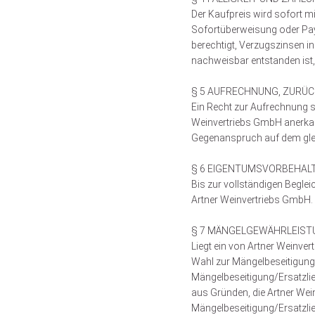
Der Kaufpreis wird sofort mi
Sofortüberweisung oder Payp
berechtigt, Verzugszinsen i
nachweisbar entstanden ist,
§ 5 AUFRECHNUNG, ZURÜ
Ein Recht zur Aufrechnung s
Weinvertriebs GmbH anerkann
Gegenanspruch auf dem glei
§ 6 EIGENTUMSVORBEHAL
Bis zur vollständigen Begle
Artner Weinvertriebs GmbH.
§ 7 MÄNGELGEWÄHRLEIST
Liegt ein von Artner Weinve
Wahl zur Mängelbeseitigung 
Mängelbeseitigung/Ersatzlie
aus Gründen, die Artner Wein
Mängelbeseitigung/Ersatzlief