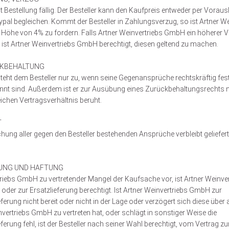
t Bestellung fällig. Der Besteller kann den Kaufpreis entweder per Vorau
al begleichen. Kommt der Besteller in Zahlungsverzug, so ist Artner 
n Höhe von 4% zu fordern. Falls Artner Weinvertriebs GmbH ein höherer
 ist Artner Weinvertriebs GmbH berechtigt, diesen geltend zu machen.
CKBEHALTUNG
teht dem Besteller nur zu, wenn seine Gegenansprüche rechtskräftig fest
t sind. Außerdem ist er zur Ausübung eines Zurückbehaltungsrechts nur
chen Vertragsverhältnis beruht.
T
ichung aller gegen den Besteller bestehenden Ansprüche verbleibt geliefe
UNG UND HAFTUNG
rtriebs GmbH zu vertretender Mangel der Kaufsache vor, ist Artner Weinv
oder zur Ersatzlieferung berechtigt. Ist Artner Weinvertriebs GmbH zur
ferung nicht bereit oder nicht in der Lage oder verzögert sich diese übe
vertriebs GmbH zu vertreten hat, oder schlägt in sonstiger Weise die
erung fehl, ist der Besteller nach seiner Wahl berechtigt, vom Vertrag z