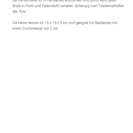
Der Kerzenhalter ist in Handarbeit entstanden und somit kann jedes
Stück in Form und Farbe leicht variieren, abhängig vom Trockenverhalten
des Tons.
Die kleine Version ist 16 x 16 x 5 cm und geeignet für Stabkerzen mit
einem Durchmesser von 2 cm.