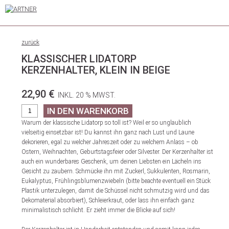
zurück
KLASSISCHER LIDATORP
KERZENHALTER, KLEIN IN BEIGE
22,90 €
INKL. 20 % MWST.
Warum der klassische Lidatorp so toll ist? Weil er so unglaublich
vielseitig einsetzbar ist! Du kannst ihn ganz nach Lust und Laune
dekorieren, egal zu welcher Jahreszeit oder zu welchem Anlass – ob
Ostern, Weihnachten, Geburtstagsfeier oder Silvester. Der Kerzenhalter ist
auch ein wunderbares Geschenk, um deinen Liebsten ein Lächeln ins
Gesicht zu zaubern. Schmücke ihn mit Zuckerl, Sukkulenten, Rosmarin,
Eukalyptus, Frühlingsblumenzwiebeln (bitte beachte eventuell ein Stück
Plastik unterzulegen, damit die Schüssel nicht schmutzig wird und das
Dekomaterial absorbiert), Schleierkraut, oder lass ihn einfach ganz
minimalistisch schlicht. Er zieht immer die Blicke auf sich!