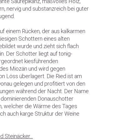
ante Säurepikanz, maßvolles Holz,
rn, nervig und substanzreich bei guter
ugend.
 auf einem Rücken, der aus kalkarmen
 kiesigen Schottern eines alten
bildet wurde und zieht sich flach
n. Der Schotter liegt auf tonig-
ergeordnet kiesführenden
des Miozän und wird gegen
 Löss überlagert. Die Ried ist am
onau gelegen und profitiert von den
lungen während der Nacht. Der Name
er dominierenden Donauschotter
n, welcher die Wärme des Tages
och auch karge Struktur der Weine
 Steinäcker...