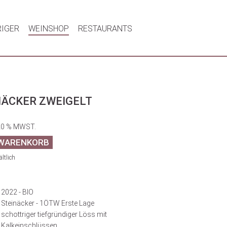
RIGER
WEINSHOP
RESTAURANTS
NÄCKER ZWEIGELT
20 % MWST.
ltlich
2022 - BIO
Steinäcker - 1ÖTW Erste Lage
schottriger tiefgründiger Löss mit
Kalkeinschlüssen