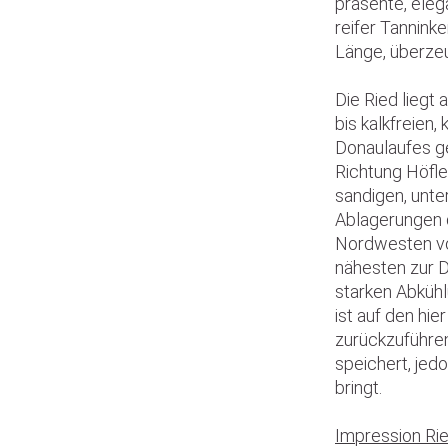
präsente, eleg
reifer Tanninke
Länge, überze
Die Ried liegt
bis kalkfreien,
Donaulaufes ge
Richtung Höflei
sandigen, unt
Ablagerungen 
Nordwesten von
nähesten zur D
starken Abküh
ist auf den hi
zurückzuführe
speichert, jed
bringt.
Impression Ried