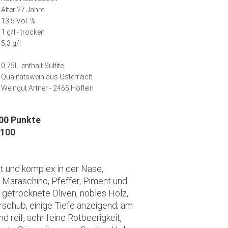
Alter 27 Jahre
13,5 Vol. %
1 g/l - trocken
5,3 g/l
0,75l - enthält Sulfite
Qualitätswein aus Österreich
Weingut Artner - 2465 Höflein
100 Punkte
/100
t und komplex in der Nase,
 Maraschino, Pfeffer, Piment und
getrocknete Oliven, nobles Holz,
rschub, einige Tiefe anzeigend; am
 reif, sehr feine Rotbeerigkeit,