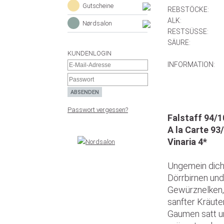
Gutscheine
REBSTÖCKE:
ALK:
Nørdsalon
RESTSÜSSE:
SÄURE:
KUNDENLOGIN
INFORMATION:
Passwort vergessen?
Falstaff 94/
A la Carte 93
Vinaria 4*
Ungemein dich
Dörrbirnen und
Gewürznelken, 
sanfter Kräute
Gaumen satt und