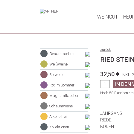
WEINGUT
HEU
zurück
Gesamtsortiment
RIED STEI
Weißweine
32,50 €
Rotweine
INKL. 
Rot im Sommer
Noch 50 Flaschen erhä
Magnumflaschen
Schaumweine
JAHRGANG:
Alkoholfrei
RIEDE:
BODEN:
Kollektionen