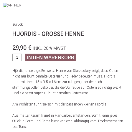
zurück
HJÖRDIS - GROSSE HENNE
29,90 €
INKL. 20 % MWST.
Hjördis, unsere große, weiße Henne von Storefactory zeigt, dass Ostern
nicht nur bunt bemalte Ostereier und Feder bedeuten muss. Hjördis
trägt mit ihren 15 × 9.5 × 16 cm zur ruhigen, aber dennoch
stimmungsvollen Deko bei, die die Vorfreude auf Ostern so richtig weckt.
Und sie passt super zu bunt bemalten Ostereiern!
Am Wohlsten fühlt sie sich mit der passenden kleinen Hjördis.
Aus matter Keramik und in Handarbeit entstanden. Somit kann jedes
Stück in Form und Farbe leicht variieren, abhängig vom Trockenverhalten
des Tons.