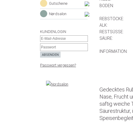
Gutscheine
BODEN:
Nørdsalon
REBSTÖCKE:
ALK:
KUNDENLOGIN
RESTSÜSSE:
SÄURE:
INFORMATION:
Passwort vergessen?
Gedecktes Rubi
Nase, Frucht u
saftig weiche T
Säurestruktur, 
Speisenbegleit