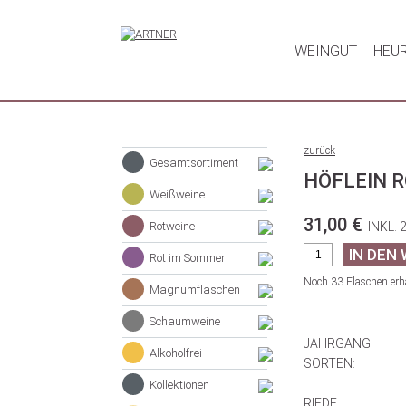
WEINGUT
HEU
zurück
Gesamtsortiment
HÖFLEIN 
Weißweine
31,00 €
Rotweine
INKL. 
Rot im Sommer
Noch 33 Flaschen erhä
Magnumflaschen
Schaumweine
JAHRGANG:
Alkoholfrei
SORTEN:
Kollektionen
RIEDE: