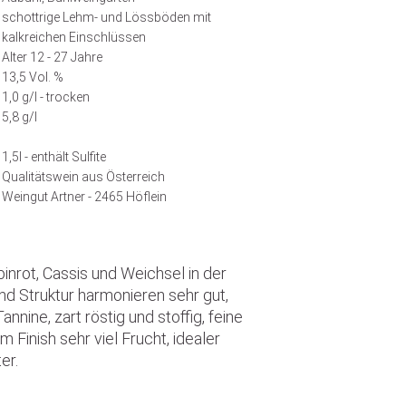
schottrige Lehm- und Lössböden mit
kalkreichen Einschlüssen
Alter 12 - 27 Jahre
13,5 Vol. %
1,0 g/l - trocken
5,8 g/l
1,5l - enthält Sulfite
Qualitätswein aus Österreich
Weingut Artner - 2465 Höflein
nrot, Cassis und Weichsel in der
nd Struktur harmonieren sehr gut,
annine, zart röstig und stoffig, feine
im Finish sehr viel Frucht, idealer
er.