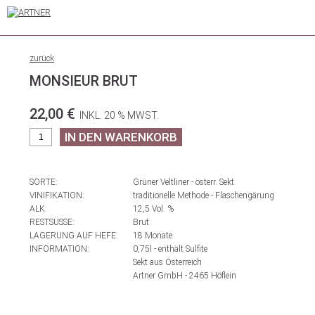
zurück
MONSIEUR BRUT
22,00 €
INKL. 20 % MWST.
SORTE:
Grüner Veltliner - österr. Sekt
VINIFIKATION:
traditionelle Methode - Flaschengärung
ALK:
12,5 Vol. %
RESTSÜSSE:
Brut
LAGERUNG AUF HEFE:
18 Monate
INFORMATION:
0,75l - enthält Sulfite
Sekt aus Österreich
Artner GmbH - 2465 Höflein