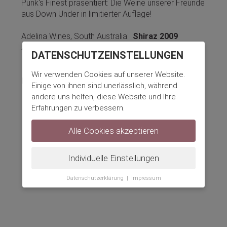
Punk's Finest präsentiert: Die Weine unserer Freunde
aus Down Under in limitierter Auflage!
Adelina Wines, South Australia:
Shiraz 2009
Adelina Wines, South Australia:
Grenache 2009
DATENSCHUTZ­EINSTELLUNGEN
Wir verwenden Cookies auf unserer Website.
Mehr Information finden Sie hier:
Adelina Wines
Einige von ihnen sind unerlässlich, während
andere uns helfen, diese Website und Ihre
Erfahrungen zu verbessern.
Alle Cookies akzeptieren
Individuelle Einstellungen
Datenschutzerklärung
|
Impressum