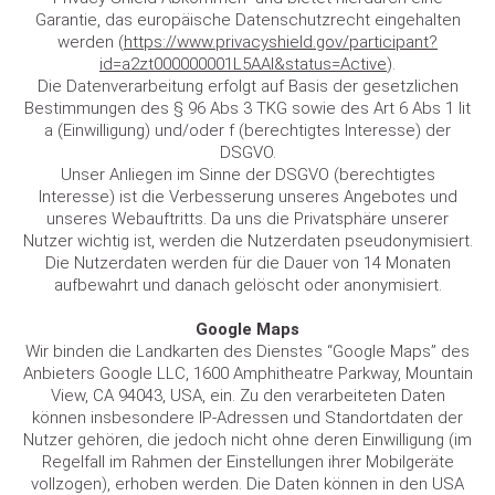
Garantie, das europäische Datenschutzrecht eingehalten
werden (
https://www.privacyshield.gov/participant?
id=a2zt000000001L5AAI&status=Active
).
Die Datenverarbeitung erfolgt auf Basis der gesetzlichen
Bestimmungen des § 96 Abs 3 TKG sowie des Art 6 Abs 1 lit
a (Einwilligung) und/oder f (berechtigtes Interesse) der
DSGVO.
Unser Anliegen im Sinne der DSGVO (berechtigtes
Interesse) ist die Verbesserung unseres Angebotes und
unseres Webauftritts. Da uns die Privatsphäre unserer
Nutzer wichtig ist, werden die Nutzerdaten pseudonymisiert.
Die Nutzerdaten werden für die Dauer von 14 Monaten
aufbewahrt und danach gelöscht oder anonymisiert.
Google Maps
Wir binden die Landkarten des Dienstes “Google Maps” des
Anbieters Google LLC, 1600 Amphitheatre Parkway, Mountain
View, CA 94043, USA, ein. Zu den verarbeiteten Daten
können insbesondere IP-Adressen und Standortdaten der
Nutzer gehören, die jedoch nicht ohne deren Einwilligung (im
Regelfall im Rahmen der Einstellungen ihrer Mobilgeräte
vollzogen), erhoben werden. Die Daten können in den USA