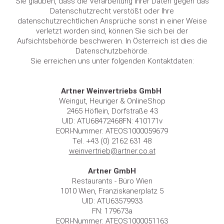
Sie glauben, dass die Verarbeitung Ihrer Daten gegen das
Datenschutzrecht verstößt oder Ihre
datenschutzrechtlichen Ansprüche sonst in einer Weise
verletzt worden sind, können Sie sich bei der
Aufsichtsbehörde beschweren. In Österreich ist dies die
Datenschutzbehörde.
Sie erreichen uns unter folgenden Kontaktdaten:
Artner Weinvertriebs GmbH
Weingut, Heuriger & OnlineShop
2465 Höflein, Dorfstraße 43
UID: ATU68472468FN: 410171v
EORI-Nummer: ATEOS1000059679
Tel. +43 (0) 2162 631 48
weinvertrieb@artner.co.at
Artner GmbH
Restaurants - Büro Wien
1010 Wien, Franziskanerplatz 5
UID: ATU63579933
FN: 179673a
EORI-Nummer: ATEOS1000051163